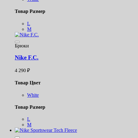
Товар Размер
L
M
Брюки
Nike F.C.
4 290
₽
Товар Цвет
White
Товар Размер
L
M