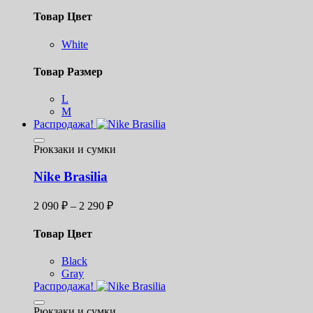
11
Товар Цвет
999 ₽
–
White
14
999 ₽
Товар Размер
L
M
Распродажа!
Рюкзаки и сумки
Nike Brasilia
Диапазон
2 090
₽
–
2 290
₽
цен:
2
Товар Цвет
090 ₽
–
Black
2
Gray
290 ₽
Распродажа!
Рюкзаки и сумки