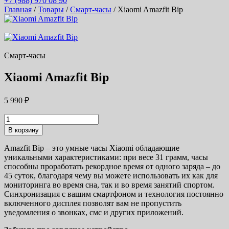
+7 (988) 970 08 90
Главная
/
Товары
/
Смарт-часы
/ Xiaomi Amazfit Bip
Смарт-часы
Xiaomi Amazfit Bip
5 990
₽
Количество
товара
В корзину
Xiaomi
Amazfit
Amazfit Bip – это умные часы Xiaomi обладающие
Bip
уникальными характеристиками: при весе 31 грамм, часы
способны проработать рекордное время от одного заряда – до
45 суток, благодаря чему вы можете использовать их как для
мониторинга во время сна, так и во время занятий спортом.
Синхронизация с вашим смартфоном и технология постоянно
включенного дисплея позволят вам не пропустить
уведомления о звонках, смс и других приложений.