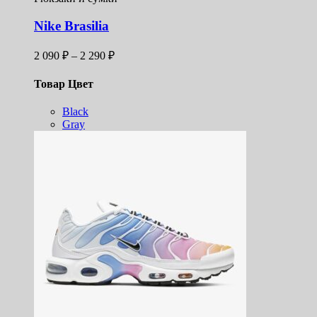
Nike Brasilia
Диапазон
2 090
₽
–
2 290
₽
цен:
2
Товар Цвет
090 ₽
–
Black
2
Gray
290 ₽