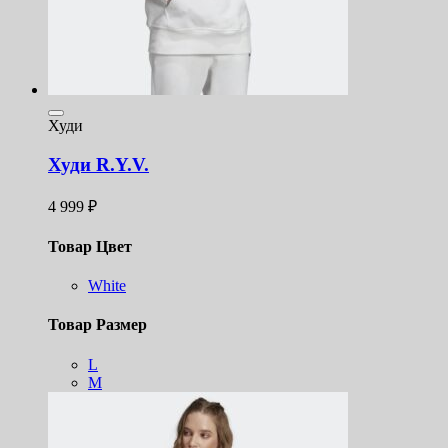
Худи
Худи R.Y.V.
4 999
₽
Товар Цвет
White
Товар Размер
L
M